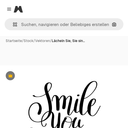
Magnific
Close menu
Nach B
Startseite
/
Stock
/
Vektoren
/
Lächeln Sie, Sie sin…
Premium