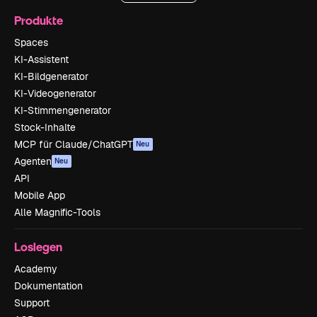
Produkte
Spaces
KI-Assistent
KI-Bildgenerator
KI-Videogenerator
KI-Stimmengenerator
Stock-Inhalte
MCP für Claude/ChatGPT
Neu
Agenten
Neu
API
Mobile App
Alle Magnific-Tools
Loslegen
Academy
Dokumentation
Support