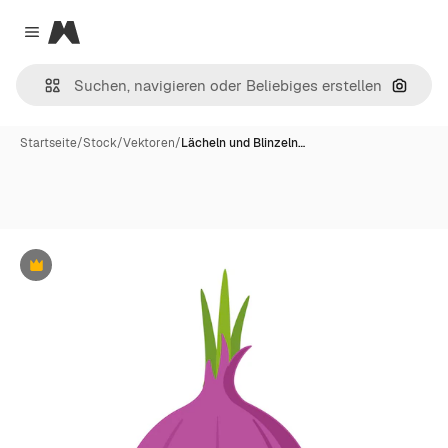
Magnific
Close menu
Nach B
Startseite
/
Stock
/
Vektoren
/
Lächeln und Blinzeln…
Premium