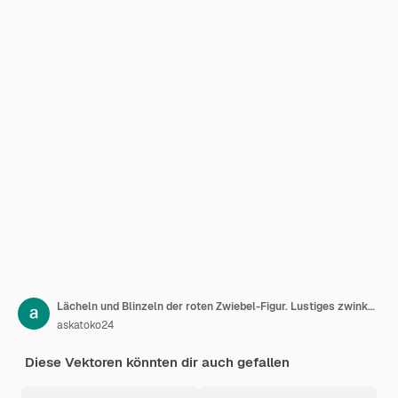
Lächeln und Blinzeln der roten Zwiebel-Figur. Lustiges zwinkerndes rotes Zwiebel-Cartoon-Emoticon im flachen Stil
askatoko24
Diese Vektoren könnten dir auch gefallen