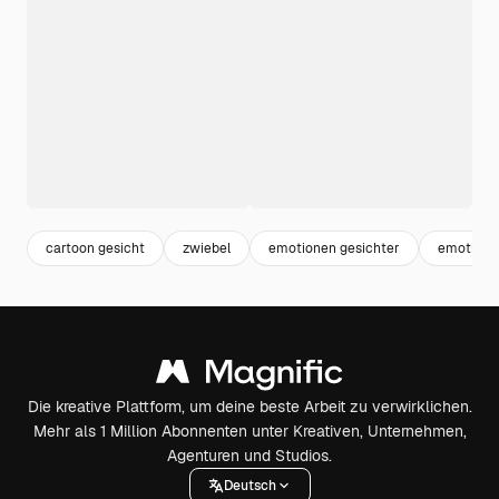
cartoon gesicht
zwiebel
emotionen gesichter
emotione
Die kreative Plattform, um deine beste Arbeit zu verwirklichen.
Mehr als 1 Million Abonnenten unter Kreativen, Unternehmen,
Agenturen und Studios.
Deutsch