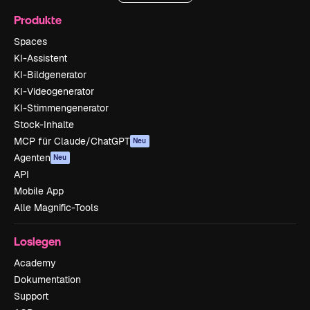
Produkte
Spaces
KI-Assistent
KI-Bildgenerator
KI-Videogenerator
KI-Stimmengenerator
Stock-Inhalte
MCP für Claude/ChatGPT
Neu
Agenten
Neu
API
Mobile App
Alle Magnific-Tools
Loslegen
Academy
Dokumentation
Support