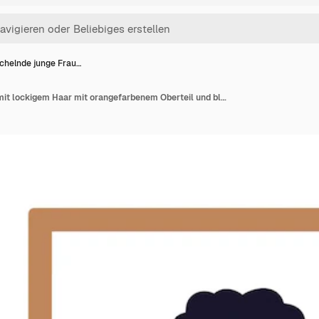
chelnde junge Frau…
Lächelnde junge Frau mit lockigem Haar mit orangefarbenem Oberteil und blauem Rock feiert in einem Holzrahmen eine flache Vektorillustration