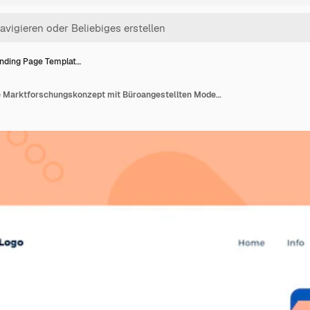
nding Page Templat…
Landing Page Template Marktforschungskonzept mit Büroangestellten Modernes flaches Design Webseitendesign für Website und mobile Website Vektorillustration