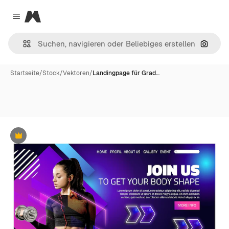
Magnific
Close menu
Nach B
Startseite
/
Stock
/
Vektoren
/
Landingpage für Grad…
Premium