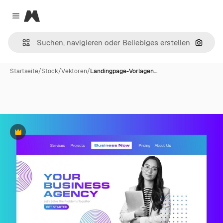
Magnific
Close menu
Nach B
Startseite
/
Stock
/
Vektoren
/
Landingpage-Vorlagen…
Premium