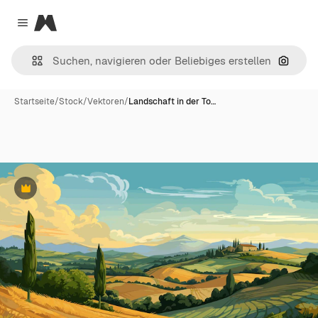
Magnific
Close menu
Nach B
Startseite
/
Stock
/
Vektoren
/
Landschaft in der To…
Premium