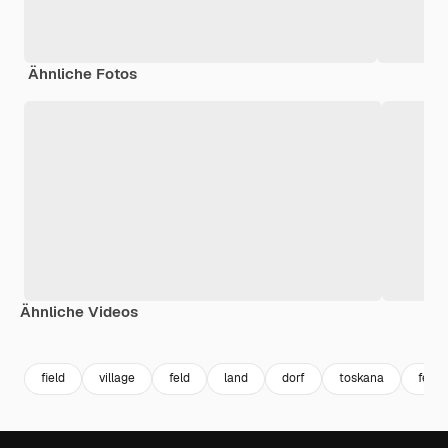
Ähnliche Fotos
Ähnliche Videos
Premium
Premium
Generiert von KI
Premium
Premium
Generiert v
field
village
feld
land
dorf
toskana
feld 