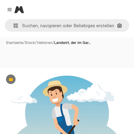
Magnific
Close menu
Nach B
Startseite
/
Stock
/
Vektoren
/
Landwirt, der im Gar…
Premium