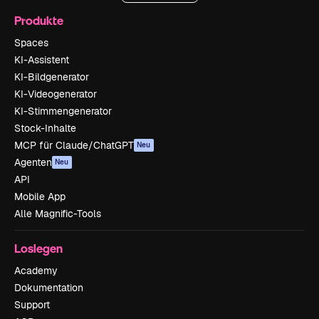
Produkte
Spaces
KI-Assistent
KI-Bildgenerator
KI-Videogenerator
KI-Stimmengenerator
Stock-Inhalte
MCP für Claude/ChatGPT
Neu
Agenten
Neu
API
Mobile App
Alle Magnific-Tools
Loslegen
Academy
Dokumentation
Support