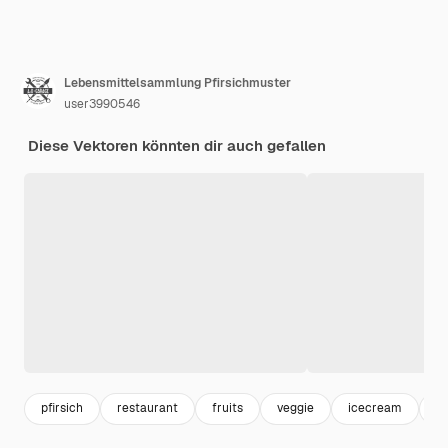
Lebensmittelsammlung Pfirsichmuster
user3990546
Diese Vektoren könnten dir auch gefallen
pfirsich
restaurant
fruits
veggie
icecream
e