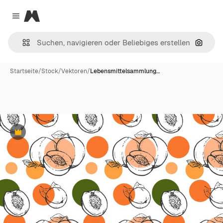
Magnific
Close menu
Nach B
Startseite
/
Stock
/
Vektoren
/
Lebensmittelsammlung…
Premium