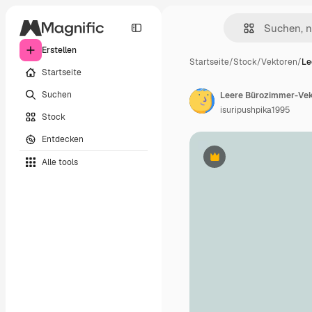
Erstellen
Startseite
/
Stock
/
Vektoren
/
Le
Startseite
Suchen
Leere Bürozimmer-Ve
isuripushpika1995
Stock
Entdecken
Alle tools
Premium