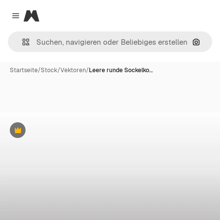
Magnific
Close menu
Nach B
Startseite
/
Stock
/
Vektoren
/
Leere runde Sockelko…
Premium