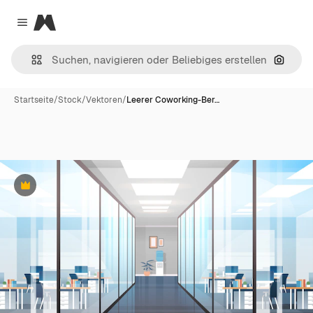
Magnific
Close menu
Nach B
Startseite
/
Stock
/
Vektoren
/
Leerer Coworking-Ber…
Premium