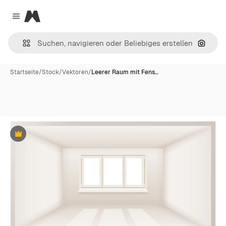
Magnific
Close menu
Nach B
Startseite
/
Stock
/
Vektoren
/
Leerer Raum mit Fens…
Premium