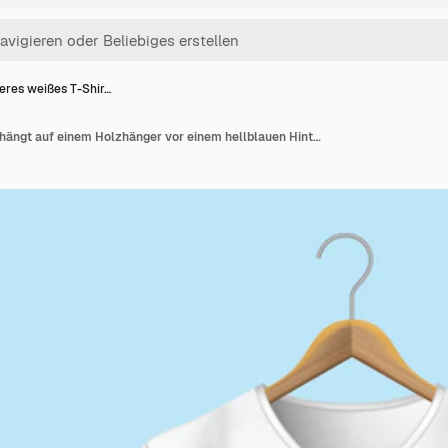
eres weißes T-Shir…
Leeres weißes T-Shirt hängt auf einem Holzhänger vor einem hellblauen Hintergrund