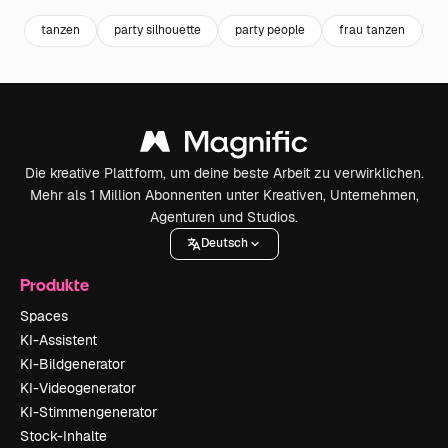
tanzen
party silhouette
party people
frau tanzen
d
Die kreative Plattform, um deine beste Arbeit zu verwirklichen.
Mehr als 1 Million Abonnenten unter Kreativen, Unternehmen,
Agenturen und Studios.
Deutsch
Produkte
Spaces
KI-Assistent
KI-Bildgenerator
KI-Videogenerator
KI-Stimmengenerator
Stock-Inhalte