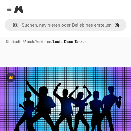
Magnific
Close menu
Nach B
Startseite
/
Stock
/
Vektoren
/
Leute-Disco-Tanzen
Premium