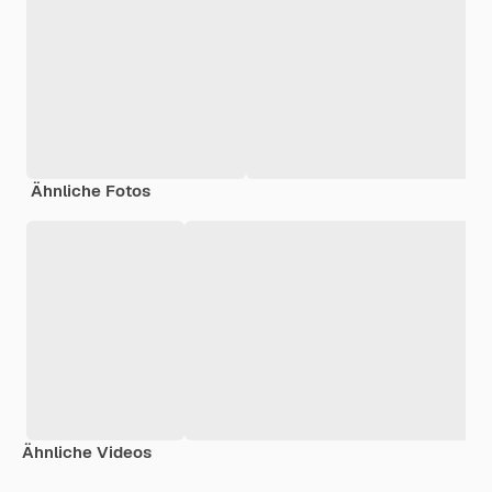
Ähnliche Fotos
Ähnliche Videos
Premium
Premium
Generiert von KI
Premium
Premium
Generiert v