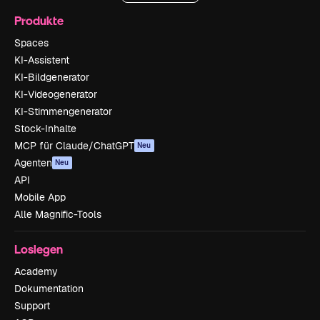
Produkte
Spaces
KI-Assistent
KI-Bildgenerator
KI-Videogenerator
KI-Stimmengenerator
Stock-Inhalte
MCP für Claude/ChatGPT
Neu
Agenten
Neu
API
Mobile App
Alle Magnific-Tools
Loslegen
Academy
Dokumentation
Support