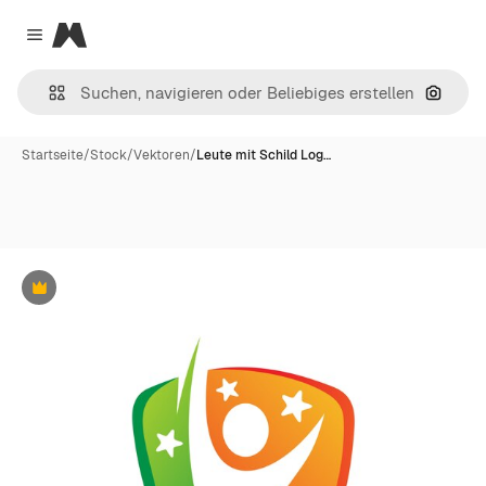
Magnific
Close menu
Nach B
Startseite
/
Stock
/
Vektoren
/
Leute mit Schild Log…
Premium