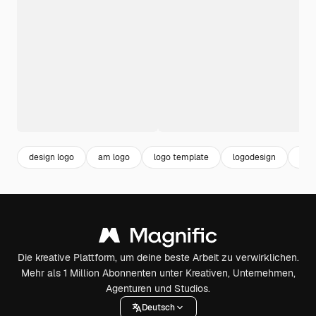
design logo
am logo
logo template
logodesign
bra
Die kreative Plattform, um deine beste Arbeit zu verwirklichen.
Mehr als 1 Million Abonnenten unter Kreativen, Unternehmen,
Agenturen und Studios.
Deutsch