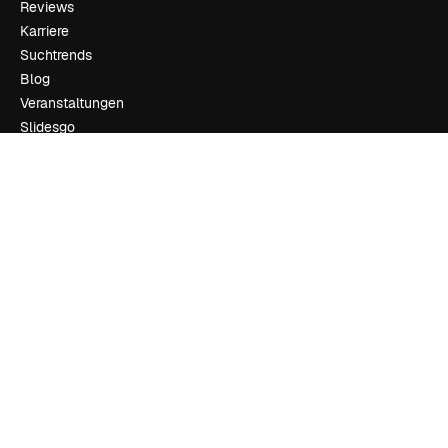
Reviews
Karriere
Suchtrends
Blog
Veranstaltungen
Slidesgo
Deine Inhalte verkaufen
Pressesaal
Suchst du nach magnific.ai
Kontakt aufnehmen
Kundensupport
Instagram
YouTube
LinkedIn
TikTok
Discord
X
Reddit