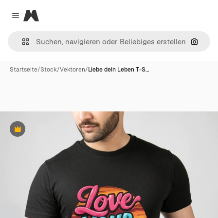
Magnific
Close menu
Nach B
Startseite
/
Stock
/
Vektoren
/
Liebe dein Leben T-S…
Premium