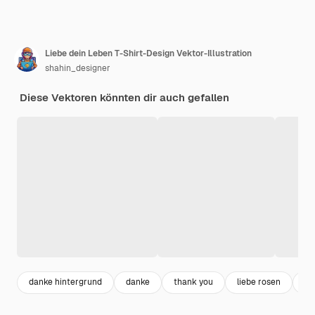
Liebe dein Leben T-Shirt-Design Vektor-Illustration
shahin_designer
Diese Vektoren könnten dir auch gefallen
danke hintergrund
danke
thank you
liebe rosen
dr