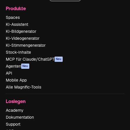
Produkte
Spaces
KI-Assistent
KI-Bildgenerator
KI-Videogenerator
KI-Stimmengenerator
Stock-Inhalte
MCP für Claude/ChatGPT
Neu
Agenten
Neu
API
Mobile App
Alle Magnific-Tools
Loslegen
Academy
Dokumentation
Support