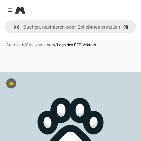
Magnific
Close menu
Nach B
Startseite
/
Stock
/
Vektoren
/
Logo des PET-Vektors
Premium