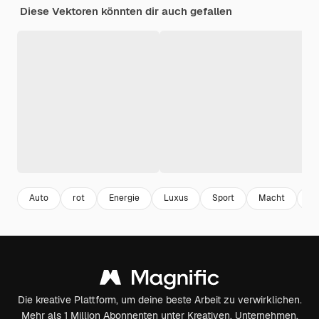
Diese Vektoren könnten dir auch gefallen
Auto
rot
Energie
Luxus
Sport
Macht
St
Die kreative Plattform, um deine beste Arbeit zu verwirklichen.
Mehr als 1 Million Abonnenten unter Kreativen, Unternehmen,