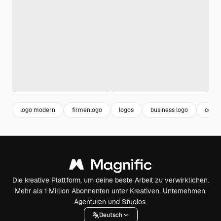
logo modern
firmenlogo
logos
business logo
compa
Die kreative Plattform, um deine beste Arbeit zu verwirklichen.
Mehr als 1 Million Abonnenten unter Kreativen, Unternehmen,
Agenturen und Studios.
Deutsch