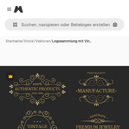
Magnific
Close menu
Nach B
Startseite
/
Stock
/
Vektoren
/
Logosammlung mit Vin…
Premium