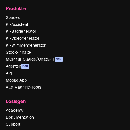
Produkte
Spaces
KI-Assistent
KI-Bildgenerator
KI-Videogenerator
KI-Stimmengenerator
Stock-Inhalte
MCP für Claude/ChatGPT
Neu
Agenten
Neu
API
Mobile App
Alle Magnific-Tools
Loslegen
Academy
Dokumentation
Support