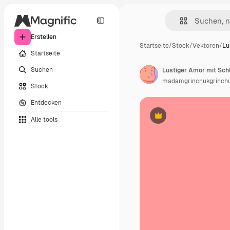
Erstellen
Startseite
/
Stock
/
Vektoren
/
Lu
Startseite
Suchen
Lustiger Amor mit Schl
madamgrinchukgrinch
Stock
Entdecken
Alle tools
Premium