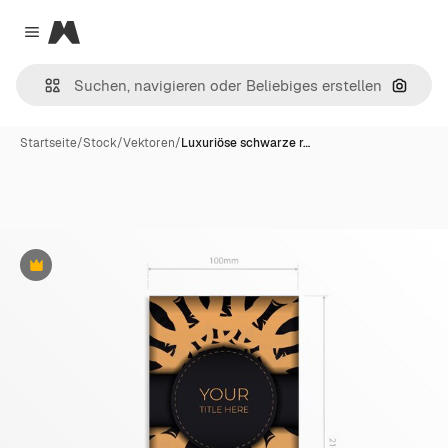
Magnific
Close menu
Nach B
Startseite
/
Stock
/
Vektoren
/
Luxuriöse schwarze r…
Premium