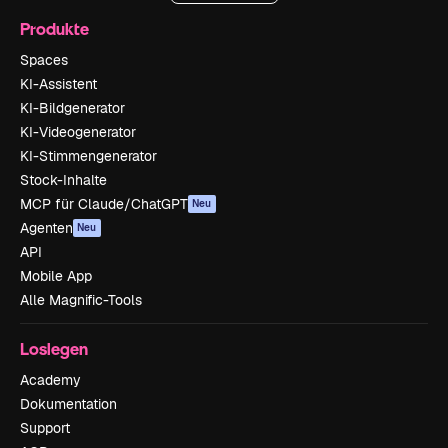
Produkte
Spaces
KI-Assistent
KI-Bildgenerator
KI-Videogenerator
KI-Stimmengenerator
Stock-Inhalte
MCP für Claude/ChatGPT
Neu
Agenten
Neu
API
Mobile App
Alle Magnific-Tools
Loslegen
Academy
Dokumentation
Support