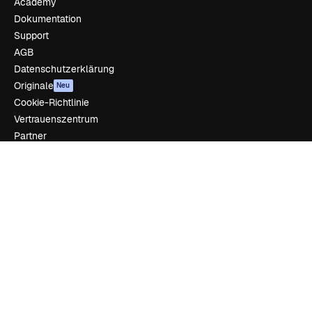
Academy
Dokumentation
Support
AGB
Datenschutzerklärung
Originale
Neu
Cookie-Richtlinie
Vertrauenszentrum
Partner
Unternehmen
Unternehmen
Preise
Über uns
Reviews
Karriere
Suchtrends
Blog
Veranstaltungen