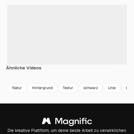
Ähnliche Videos
Premium
Premium
Generiert von KI
Premium
Premium
Generiert v
Natur
Hintergrund
Textur
schwarz
Linie
Lux
Die kreative Plattform, um deine beste Arbeit zu verwirklichen.