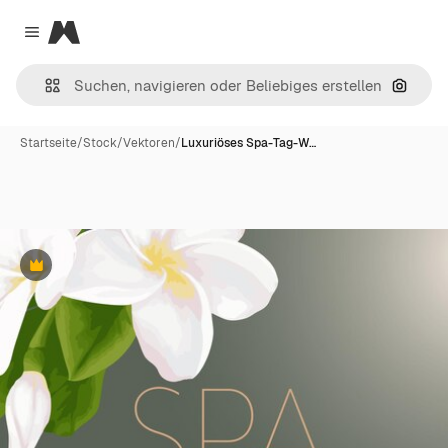
Magnific
Close menu
Nach B
Startseite
/
Stock
/
Vektoren
/
Luxuriöses Spa-Tag-W…
Premium