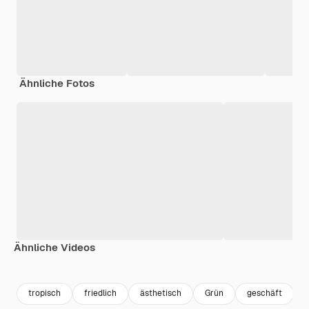
Ähnliche Fotos
Ähnliche Videos
Premium
Premium
Generiert von KI
Premium
Premium
Generiert v
tropisch
friedlich
ästhetisch
Grün
geschäft