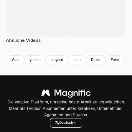
Ähnliche Videos
Premium
Premium
Premium
Premium
Generiert v
Gold
golden
elegant
bunt
Dekor
Feier
p
Die kreative Plattform, um deine beste Arbeit zu verwirklichen.
Mehr als 1 Million Abonnenten unter Kreativen, Unternehmen,
Agenturen und Studios.
Deutsch