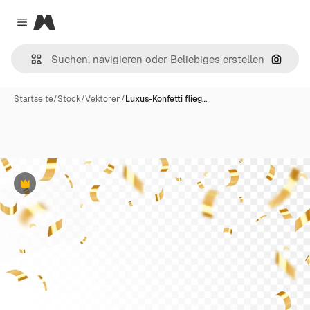
Magnific
Close menu
Nach B
Startseite
/
Stock
/
Vektoren
/
Luxus-Konfetti flieg…
Premium