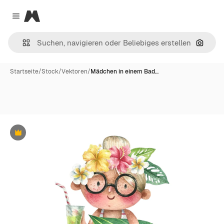
Magnific
Close menu
Nach B
Startseite
/
Stock
/
Vektoren
/
Mädchen in einem Bad…
Premium