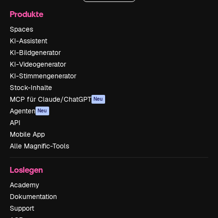
Produkte
Spaces
KI-Assistent
KI-Bildgenerator
KI-Videogenerator
KI-Stimmengenerator
Stock-Inhalte
MCP für Claude/ChatGPT
Neu
Agenten
Neu
API
Mobile App
Alle Magnific-Tools
Loslegen
Academy
Dokumentation
Support