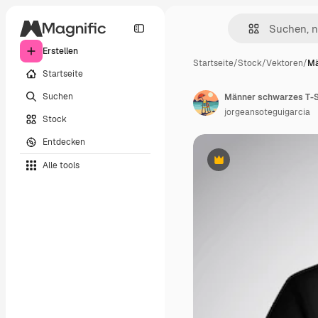
Erstellen
Startseite
/
Stock
/
Vektoren
/
Mä
Startseite
Suchen
jorgeansoteguigarcia
Stock
Entdecken
Alle tools
Premium