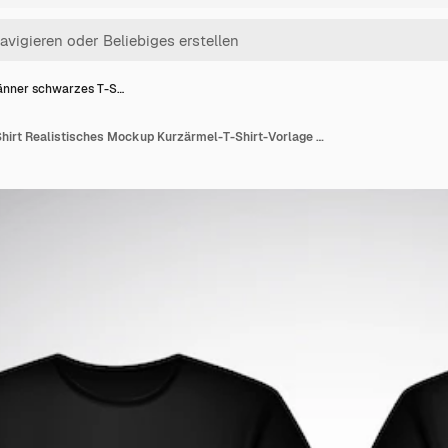
nner schwarzes T-S…
Männer schwarzes T-Shirt Realistisches Mockup Kurzärmel-T-Shirt-Vorlage auf dem Hintergrund