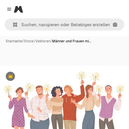
Magnific
Close menu
Nach B
Startseite
/
Stock
/
Vektoren
/
Männer und Frauen mi…
Premium