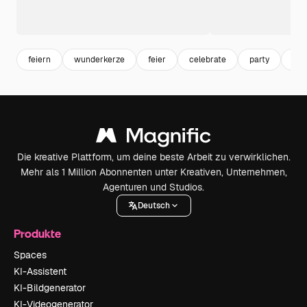
feiern
wunderkerze
feier
celebrate
party
bir
Die kreative Plattform, um deine beste Arbeit zu verwirklichen.
Mehr als 1 Million Abonnenten unter Kreativen, Unternehmen,
Agenturen und Studios.
Deutsch
Produkte
Spaces
KI-Assistent
KI-Bildgenerator
KI-Videogenerator