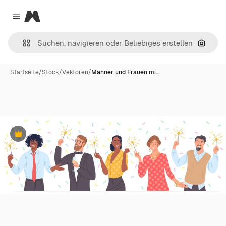
Magnific
Close menu
Nach B
Startseite
/
Stock
/
Vektoren
/
Männer und Frauen mi…
Premium