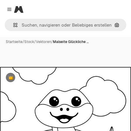
Magnific
Close menu
Nach B
Startseite
/
Stock
/
Vektoren
/
Malseite Glückliche …
Premium