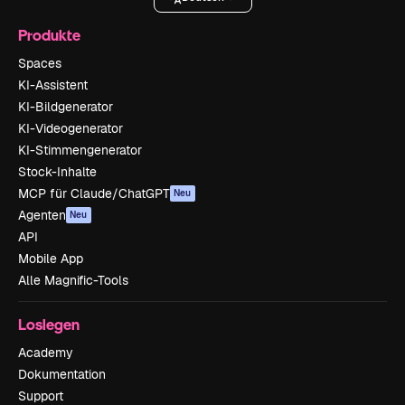
Produkte
Spaces
KI-Assistent
KI-Bildgenerator
KI-Videogenerator
KI-Stimmengenerator
Stock-Inhalte
MCP für Claude/ChatGPT
Neu
Agenten
Neu
API
Mobile App
Alle Magnific-Tools
Loslegen
Academy
Dokumentation
Support