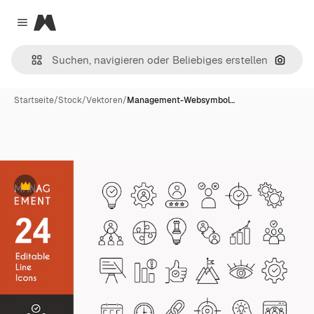
Magnific
Close menu
Nach B
Startseite
/
Stock
/
Vektoren
/
Management-Websymbol…
Premium