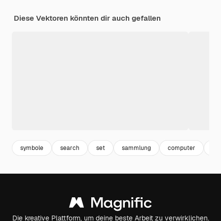
Diese Vektoren könnten dir auch gefallen
symbole
search
set
sammlung
computer
gra
Die kreative Plattform, um deine beste Arbeit zu verwirklichen.