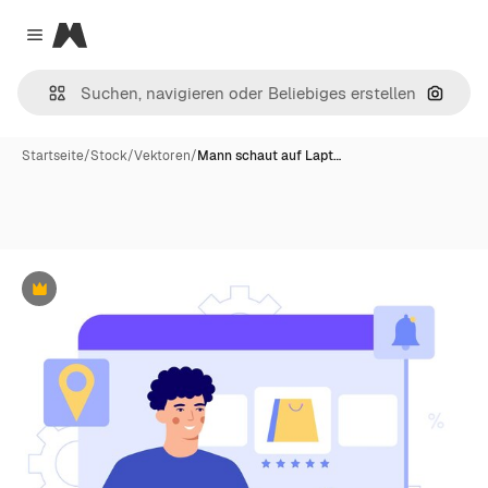
Magnific
Close menu
Nach B
Startseite
/
Stock
/
Vektoren
/
Mann schaut auf Lapt…
Premium