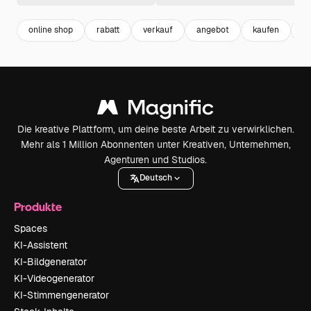
online shop
rabatt
verkauf
angebot
kaufen
sa
Die kreative Plattform, um deine beste Arbeit zu verwirklichen.
Mehr als 1 Million Abonnenten unter Kreativen, Unternehmen,
Agenturen und Studios.
Deutsch
Produkte
Spaces
KI-Assistent
KI-Bildgenerator
KI-Videogenerator
KI-Stimmengenerator