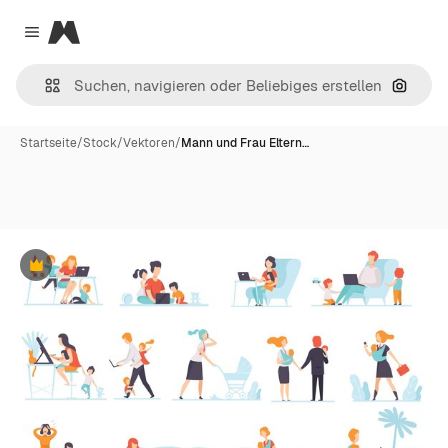
Magnific
Close menu
Nach B
Startseite
/
Stock
/
Vektoren
/
Mann und Frau Eltern…
Premium