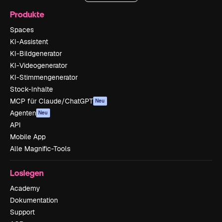
Produkte
Spaces
KI-Assistent
KI-Bildgenerator
KI-Videogenerator
KI-Stimmengenerator
Stock-Inhalte
MCP für Claude/ChatGPT
Neu
Agenten
Neu
API
Mobile App
Alle Magnific-Tools
Loslegen
Academy
Dokumentation
Support