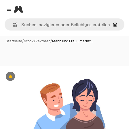
Magnific
Close menu
Nach B
Startseite
/
Stock
/
Vektoren
/
Mann und Frau umarmt…
Premium