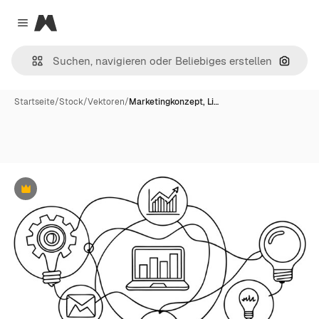
Magnific
Close menu
Nach B
Startseite
/
Stock
/
Vektoren
/
Marketingkonzept, Li…
Premium