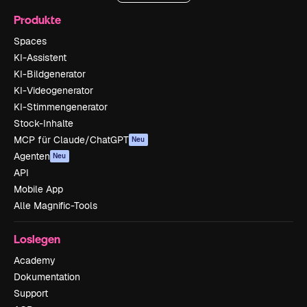
Produkte
Spaces
KI-Assistent
KI-Bildgenerator
KI-Videogenerator
KI-Stimmengenerator
Stock-Inhalte
MCP für Claude/ChatGPT
Neu
Agenten
Neu
API
Mobile App
Alle Magnific-Tools
Loslegen
Academy
Dokumentation
Support