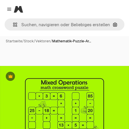
Magnific
Close menu
Nach B
Startseite
/
Stock
/
Vektoren
/
Mathematik-Puzzle-Ar…
Premium