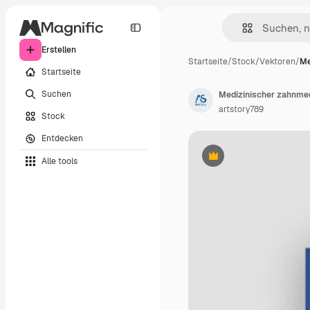
Erstellen
Startseite
/
Stock
/
Vektoren
/
Me
Startseite
Suchen
artstory789
Stock
Entdecken
Alle tools
Premium