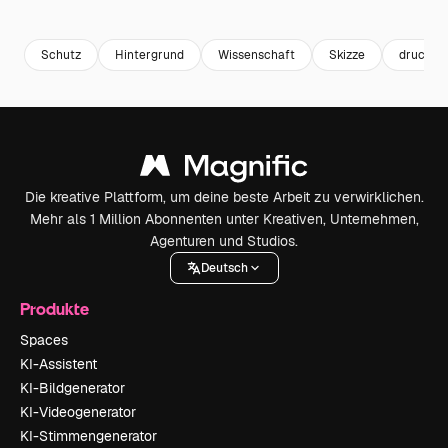
Premium
Premium
Premium
Premium
Schutz
Hintergrund
Wissenschaft
Skizze
drucken
Die kreative Plattform, um deine beste Arbeit zu verwirklichen.
Mehr als 1 Million Abonnenten unter Kreativen, Unternehmen,
Agenturen und Studios.
Deutsch
Produkte
Spaces
KI-Assistent
KI-Bildgenerator
KI-Videogenerator
KI-Stimmengenerator