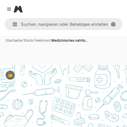
Magnific
Close menu
Nach B
Startseite
/
Stock
/
Vektoren
/
Medizinisches nahtlo…
Premium