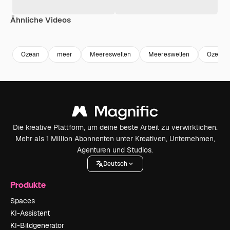
Ähnliche Videos
Premium
Premium
Premium
Premium
Generiert v
Ozean
meer
Meereswellen
Meereswellen
Ozeanw
Die kreative Plattform, um deine beste Arbeit zu verwirklichen.
Mehr als 1 Million Abonnenten unter Kreativen, Unternehmen,
Agenturen und Studios.
Deutsch
Produkte
Spaces
KI-Assistent
KI-Bildgenerator