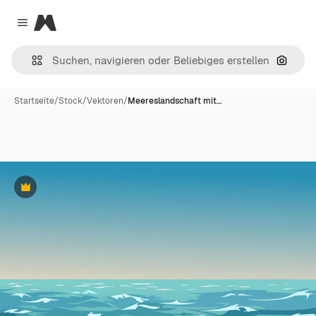
Magnific
Close menu
Nach B
Startseite
/
Stock
/
Vektoren
/
Meereslandschaft mit…
Premium