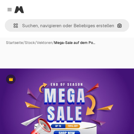
Magnific
Close menu
Nach B
Startseite
/
Stock
/
Vektoren
/
Mega-Sale auf dem Po…
Premium