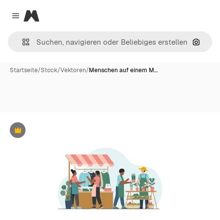
Magnific
Close menu
Nach B
Startseite
/
Stock
/
Vektoren
/
Menschen auf einem M…
Premium