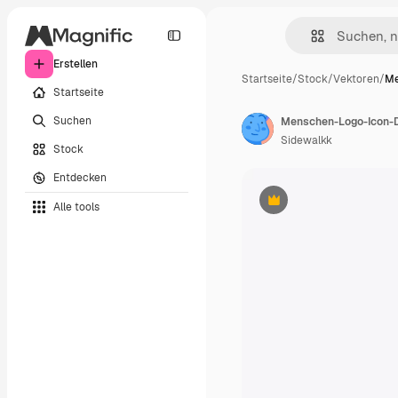
Erstellen
Startseite
/
Stock
/
Vektoren
/
Me
Startseite
Suchen
Menschen-Logo-Icon-De
Sidewalkk
Stock
Entdecken
Alle tools
Premium