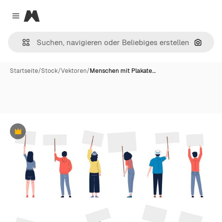
Magnific
Close menu
Nach B
Startseite
/
Stock
/
Vektoren
/
Menschen mit Plakate…
Premium