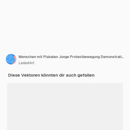
Menschen mit Plakaten Junge Protestbewegung Demonstration flacher Charaktere Porträt Wahlkampf-Fangruppe oder Demonstration aktueller Vektorsätze
LadadiArt
Diese Vektoren könnten dir auch gefallen