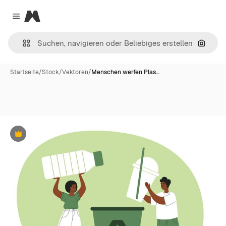
Magnific
Close menu
Nach B
Startseite
/
Stock
/
Vektoren
/
Menschen werfen Plas…
Premium