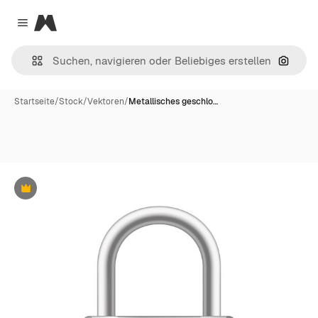
Magnific
Close menu
Nach B
Startseite
/
Stock
/
Vektoren
/
Metallisches geschlo…
Premium