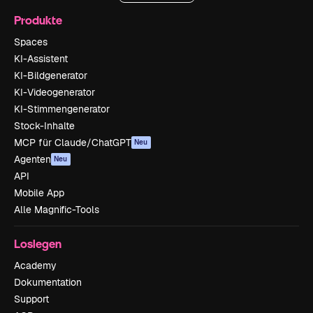
Produkte
Spaces
KI-Assistent
KI-Bildgenerator
KI-Videogenerator
KI-Stimmengenerator
Stock-Inhalte
MCP für Claude/ChatGPT
Neu
Agenten
Neu
API
Mobile App
Alle Magnific-Tools
Loslegen
Academy
Dokumentation
Support