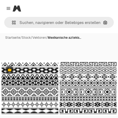
Magnific
Close menu
Nach B
Startseite
/
Stock
/
Vektoren
/
Mexikanische aztekis…
Premium