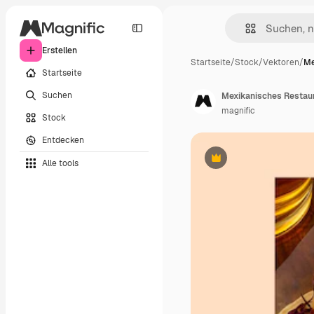
Erstellen
Startseite
/
Stock
/
Vektoren
/
Me
Startseite
Suchen
Mexikanisches Restau
magnific
Stock
Entdecken
Alle tools
Premium