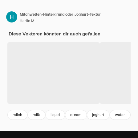
Milchwellen-Hintergrund oder Joghurt-Textur
Harlin M
Diese Vektoren könnten dir auch gefallen
milch
milk
liquid
cream
joghurt
water
w