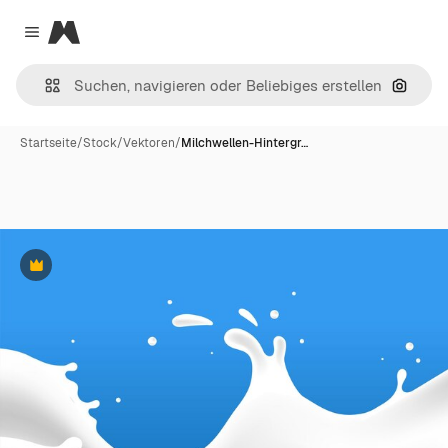
Magnific
Close menu
Nach B
Startseite
/
Stock
/
Vektoren
/
Milchwellen-Hintergr…
Premium