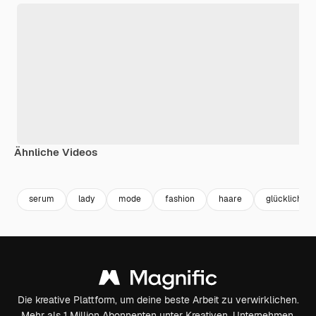
Ähnliche Videos
Premium
Premium
Generiert von KI
Premium
Premium
serum
lady
mode
fashion
haare
glücklich
Die kreative Plattform, um deine beste Arbeit zu verwirklichen.
Mehr als 1 Million Abonnenten unter Kreativen, Unternehmen,