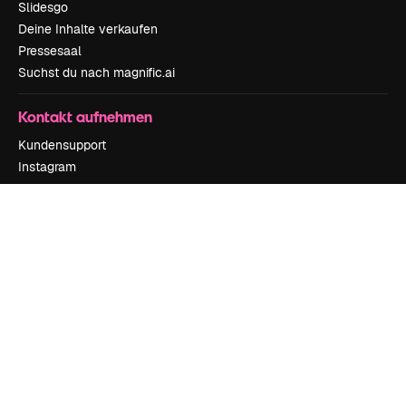
Slidesgo
Deine Inhalte verkaufen
Pressesaal
Suchst du nach magnific.ai
Kontakt aufnehmen
Kundensupport
Instagram
YouTube
LinkedIn
TikTok
Discord
X
Reddit
Copyright © 2010-
2026
Freepik Company S.L.U.
Alle Rechte vorbehalten
.