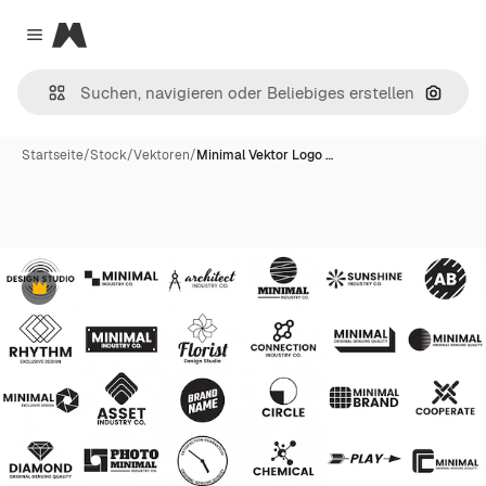
Magnific
Close menu
Nach B
Startseite
/
Stock
/
Vektoren
/
Minimal Vektor Logo …
Premium